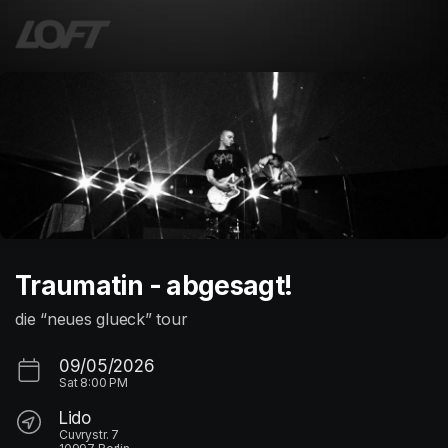
Skip header
Traumatin - abgesagt!
die “neues glueck” tour
09/05/2026
Sat
8:00 PM
Lido
Cuvrystr. 7