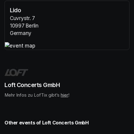
Lido
Cuvrystr. 7
10997 Berlin
Germany
(opens in a new tab)
(opens in a new tab)
Loft Concerts GmbH
Mehr Infos zu LofTix gibt’s 
(opens in a new tab)
hier
(opens in a new tab)
!
Other events of Loft Concerts GmbH