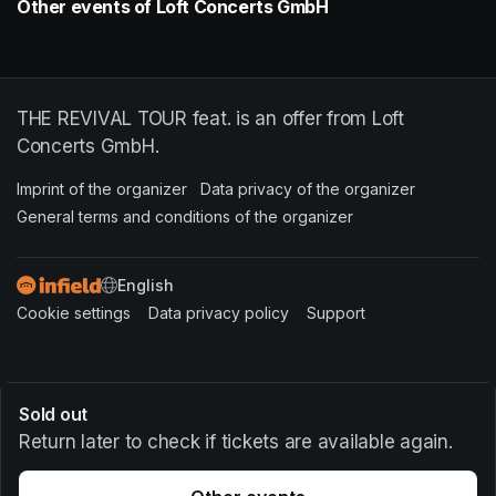
Other events of Loft Concerts GmbH
THE REVIVAL TOUR feat. is an offer from Loft
Concerts GmbH.
Imprint of the organizer
(opens in a new tab)
Data privacy of the organizer
(opens in 
General terms and conditions of the organizer
(opens in a new ta
SWITCH LANGUAGE
Cookie settings
(opens in a new tab)
Data privacy policy
(opens in a new tab)
Support
(opens in a new t
Sold out
Return later to check if tickets are available again.