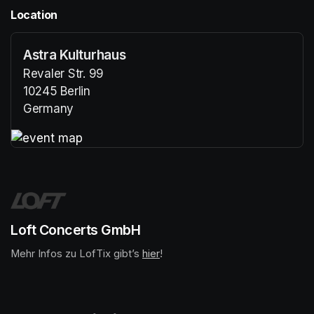
Location
Astra Kulturhaus
Revaler Str. 99
10245 Berlin
Germany
(opens in a new tab)
(opens in a new tab)
Loft Concerts GmbH
Mehr Infos zu LofTix gibt’s 
(opens in a new tab)
hier
(opens in a new tab)
!