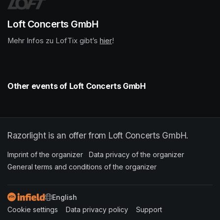
Loft Concerts GmbH
Mehr Infos zu LofTix gibt’s 
(opens in a new tab)
hier
(opens in a new tab)
!
Other events of Loft Concerts GmbH
Razorlight is an offer from Loft Concerts GmbH.
Imprint of the organizer
(opens in a new tab)
Data privacy of the organizer
(opens in 
General terms and conditions of the organizer
(opens in a new ta
SWITCH LANGUAGE
Cookie settings
(opens in a new tab)
Data privacy policy
(opens in a new tab)
Support
(opens in a new t