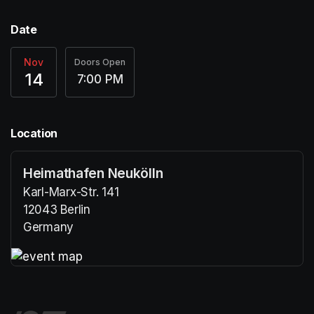
Date
Nov
Doors Open
14
7:00 PM
Location
Heimathafen Neukölln
Karl-Marx-Str. 141
12043 Berlin
Germany
(opens in a new tab)
(opens in a new tab)