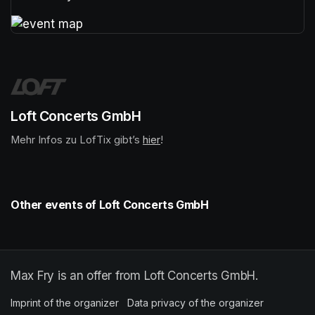
(opens in a new tab)
(opens in a new tab)
Loft Concerts GmbH
Mehr Infos zu LofTix gibt’s 
(opens in a new tab)
hier
(opens in a new tab)
!
Other events of Loft Concerts GmbH
Max Fry is an offer from Loft Concerts GmbH.
Imprint of the organizer
(opens in a new tab)
Data privacy of the organizer
(opens in 