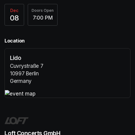
Dec
Doors Open
08
7:00 PM
Location
Lido
Cuvrystraße 7
10997 Berlin
Germany
(opens in a new tab)
(opens in a new tab)
Loft Concerts GmbH