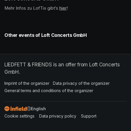
Mehr Infos zu LofTix gibt’s 
(opens in a new tab)
hier
(opens in a new tab)
!
Other events of Loft Concerts GmbH
LIEDFETT & FRIENDS is an offer from Loft Concerts
GmbH.
Imprint of the organizer
(opens in a new tab)
Data privacy of the organizer
(opens in 
General terms and conditions of the organizer
(opens in a new ta
SWITCH LANGUAGE
Cookie settings
(opens in a new tab)
Data privacy policy
(opens in a new tab)
Support
(opens in a new t