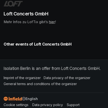
Loft Concerts GmbH
Mehr Infos zu LofTix gibt’s 
(opens in a new tab)
hier
(opens in a new tab)
!
Other events of Loft Concerts GmbH
Isolation Berlin is an offer from Loft Concerts GmbH.
Imprint of the organizer
(opens in a new tab)
Data privacy of the organizer
(opens in 
General terms and conditions of the organizer
(opens in a new ta
SWITCH LANGUAGE
Cookie settings
(opens in a new tab)
Data privacy policy
(opens in a new tab)
Support
(opens in a new t