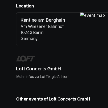
Location
Kantine am Berghain
(opens in a n
Am Wriezener Bahnhof
10243 Berlin
Germany
(opens in a new tab)
Loft Concerts GmbH
Mehr Infos zu LofTix gibt’s 
(opens in a new tab)
hier
(opens in a new tab)
!
Other events of Loft Concerts GmbH