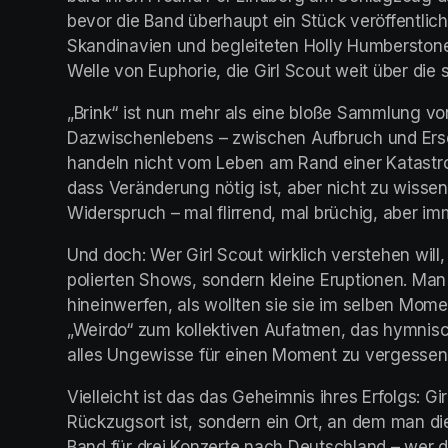
bevor die Band überhaupt ein Stück veröffentlicht
Skandinavien und begleiteten Holly Humberstone a
Welle von Euphorie, die Girl Scout weit über di
„Brink“ ist nun mehr als eine bloße Sammlung von 
Dazwischenlebens – zwischen Aufbruch und Ersc
handeln nicht vom Leben am Rand einer Katastro
dass Veränderung nötig ist, aber nicht zu wissen
Widerspruch – mal flirrend, mal brüchig, aber imm
Und doch: Wer Girl Scout wirklich verstehen will, 
polierten Shows, sondern kleine Eruptionen. Man s
hineinwerfen, als wollten sie sie im selben Mome
„Weirdo“ zum kollektiven Aufatmen, das hymnisc
alles Ungewisse für einen Moment zu vergessen.
Vielleicht ist das das Geheimnis ihres Erfolgs: Gi
Rückzugsort ist, sondern ein Ort, an dem man di
Band für drei Konzerte nach Deutschland – wer da