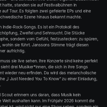
 hatte, standen sie auf Festivalbühnen in 
uf Tour. Es folgten zwei gefeierte EPs und eine 
e schwedische Szene hinaus bekannt machte. 
Indie-Rock-Songs. Es ist ein Protokoll des 
höpfung, Zweifel und Sehnsucht. Die Stücke 
phe, sondern vom Gefühl, festzustecken: zu spüren, 
, wohin sie führt. Janssons Stimme trägt diesen 
er aufrichtig. 
muss sie live sehen. Ihre Konzerte sind keine perfekt 
ieht drei Musiker*innen, die sich in ihre Songs 
nt wieder neu erfinden. Da wird das melancholische 
he „I Just Needed You To Know“ zu einer Einladung, 
 
rl Scout erinnern uns daran, dass Musik kein 
e Welt aushalten kann. Im Frühjahr 2026 kommt die 
bei ist, wird nicht nur eine Show sehen, sondern ein 