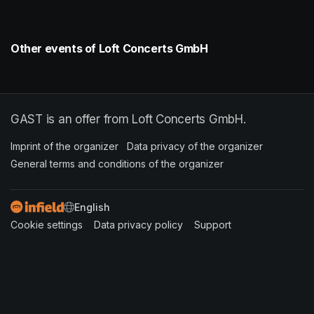
Other events of Loft Concerts GmbH
GAST is an offer from Loft Concerts GmbH.
Imprint of the organizer
(opens in a new tab)
Data privacy of the organizer
(opens in 
General terms and conditions of the organizer
(opens in a new ta
SWITCH LANGUAGE
Cookie settings
(opens in a new tab)
Data privacy policy
(opens in a new tab)
Support
(opens in a new t