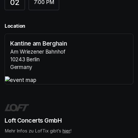
02
7:00 PM
Location
Kantine am Berghain
Am Wriezener Bahnhof
10243 Berlin
Germany
(opens in a new tab)
(opens in a new tab)
Loft Concerts GmbH
Mehr Infos zu LofTix gibt’s 
(opens in a new tab)
hier
(opens in a new tab)
!