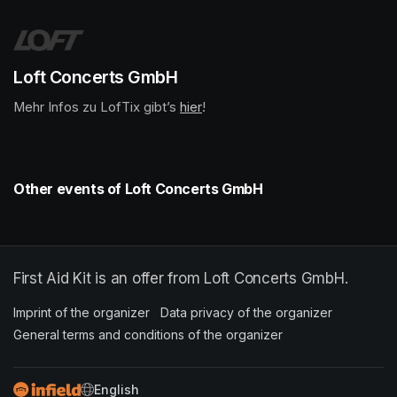
Loft Concerts GmbH
Mehr Infos zu LofTix gibt’s 
(opens in a new tab)
hier
(opens in a new tab)
!
Other events of Loft Concerts GmbH
First Aid Kit is an offer from Loft Concerts GmbH.
Imprint of the organizer
(opens in a new tab)
Data privacy of the organizer
(opens in 
General terms and conditions of the organizer
(opens in a new ta