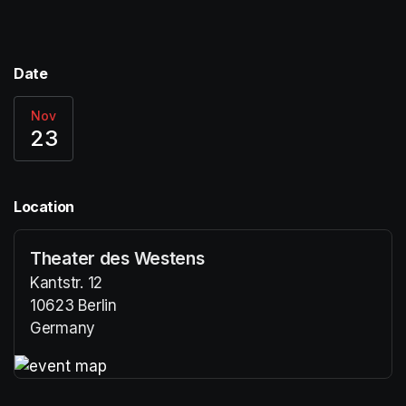
Date
Nov
23
Location
Theater des Westens
Kantstr. 12
10623 Berlin
Germany
(opens in a new tab)
(opens in a new tab)