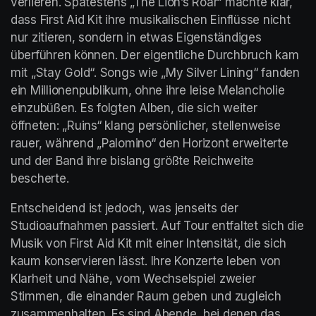
verlieren. Spätestens „The Lion’s Roar“ machte klar, 
dass First Aid Kit ihre musikalischen Einflüsse nicht 
nur zitieren, sondern in etwas Eigenständiges 
überführen können. Der eigentliche Durchbruch kam 
mit „Stay Gold“. Songs wie „My Silver Lining“ fanden 
ein Millionenpublikum, ohne ihre leise Melancholie 
einzubüßen. Es folgten Alben, die sich weiter 
öffneten: „Ruins“ klang persönlicher, stellenweise 
rauer, während „Palomino“ den Horizont erweiterte 
und der Band ihre bislang größte Reichweite 
bescherte.
Entscheidend ist jedoch, was jenseits der 
Studioaufnahmen passiert. Auf Tour entfaltet sich die 
Musik von First Aid Kit mit einer Intensität, die sich 
kaum konservieren lässt. Ihre Konzerte leben von 
Klarheit und Nähe, vom Wechselspiel zweier 
Stimmen, die einander Raum geben und zugleich 
zusammenhalten. Es sind Abende, bei denen das 