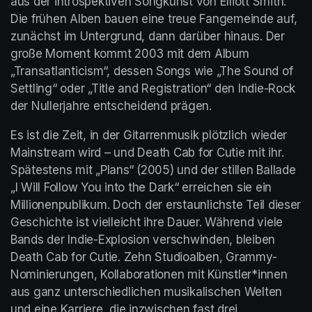
aus der introspektiven Songkunst von Elliott Smith. 
Die frühen Alben bauen eine treue Fangemeinde auf, 
zunächst im Untergrund, dann darüber hinaus. Der 
große Moment kommt 2003 mit dem Album 
„Transatlanticism“, dessen Songs wie „The Sound of 
Settling“ oder „Title and Registration“ den Indie-Rock 
der Nullerjahre entscheidend prägen.
Es ist die Zeit, in der Gitarrenmusik plötzlich wieder 
Mainstream wird – und Death Cab for Cutie mit ihr. 
Spätestens mit „Plans“ (2005) und der stillen Ballade 
„I Will Follow You into the Dark“ erreichen sie ein 
Millionenpublikum. Doch der erstaunlichste Teil dieser 
Geschichte ist vielleicht ihre Dauer. Während viele 
Bands der Indie-Explosion verschwinden, bleiben 
Death Cab for Cutie. Zehn Studioalben, Grammy-
Nominierungen, Kollaborationen mit Künstler*innen 
aus ganz unterschiedlichen musikalischen Welten 
und eine Karriere, die inzwischen fast drei 