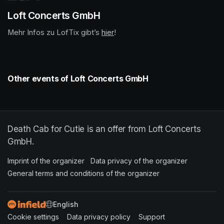
Loft Concerts GmbH
Mehr Infos zu LofTix gibt’s 
(opens in a new tab)
hier
(opens in a new tab)
!
Other events of Loft Concerts GmbH
Death Cab for Cutie is an offer from Loft Concerts
GmbH.
Imprint of the organizer
(opens in a new tab)
Data privacy of the organizer
(opens in 
General terms and conditions of the organizer
(opens in a new ta
SWITCH LANGUAGE
Cookie settings
(opens in a new tab)
Data privacy policy
(opens in a new tab)
Support
(opens in a new t