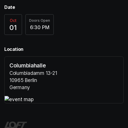
Date
Oct
Doors Open
01
6:30 PM
Location
Columbiahalle
Columbiadamm 13-21
10965 Berlin
Germany
(opens in a new tab)
(opens in a new tab)