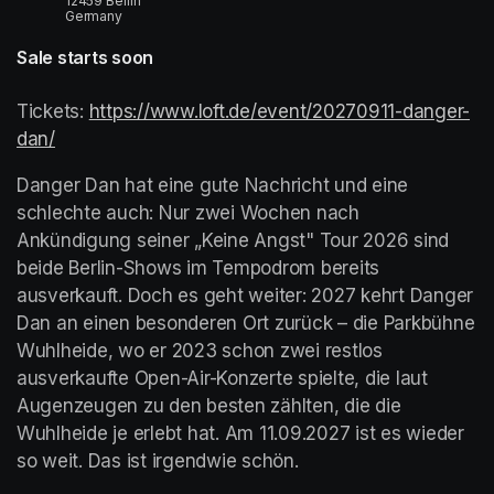
12459 Berlin
Germany
Sale starts soon
Tickets:
(opens in a new tab)
https://www.loft.de/event/20270911-danger-
dan/
(opens in a new tab)
(opens in a new tab)
Danger Dan hat eine gute Nachricht und eine 
schlechte auch: Nur zwei Wochen nach 
Ankündigung seiner „Keine Angst" Tour 2026 sind 
beide Berlin-Shows im Tempodrom bereits 
ausverkauft. Doch es geht weiter: 2027 kehrt Danger 
Dan an einen besonderen Ort zurück – die Parkbühne 
Wuhlheide, wo er 2023 schon zwei restlos 
ausverkaufte Open-Air-Konzerte spielte, die laut 
Augenzeugen zu den besten zählten, die die 
Wuhlheide je erlebt hat. Am 11.09.2027 ist es wieder 
so weit. Das ist irgendwie schön.