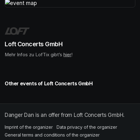
(opens in a new tab)
Loft Concerts GmbH
Mehr Infos zu LofTix gibt’s 
(opens in a new tab)
hier
(opens in a new tab)
!
Other events of Loft Concerts GmbH
Danger Dan is an offer from Loft Concerts GmbH.
Imprint of the organizer
(opens in a new tab)
Data privacy of the organizer
(opens in 
General terms and conditions of the organizer
(opens in a new ta