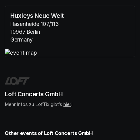
Huxleys Neue Welt
Hasenheide 107/113
10967 Berlin
Germany
(opens in a new tab)
(opens in a new tab)
Loft Concerts GmbH
Mehr Infos zu LofTix gibt’s 
(opens in a new tab)
hier
(opens in a new tab)
!
Other events of Loft Concerts GmbH