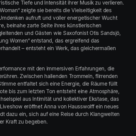
tische Tiefe und Intensität ihrer Musik zu verlieren. 
oman“ zeigte sie bereits die Vielseitigkeit des 
Umdenken aufruft und voller energetischer Wucht 
re, beinahe zarte Seite ihres künstlerischen 
leitenden und Gästen wie Saxofonist Otis Sandsjö, 
oung Women“ entstand, das ergreifend das 
erhandelt – entsteht ein Werk, das gleichermaßen 
rformance mit den immersiven Erfahrungen, die 
ühren. Zwischen hallenden Trommeln, flirrenden 
imme entfaltet sich eine Energie, die Räume füllt 
te bis zum letzten Ton entsteht eine Atmosphäre, 
hselspiel aus Intimität und kollektiver Ekstase, das 
en Liveshow eröffnet Anna von Hausswolff ein neues 
dt dazu ein, sich auf eine Reise durch Klangwelten 
r Kraft zu begeben.