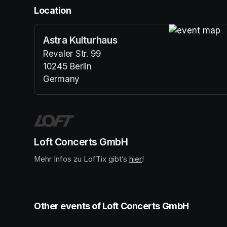
Location
Astra Kulturhaus
(opens in a n
Revaler Str. 99
10245 Berlin
Germany
(opens in a new tab)
Loft Concerts GmbH
Mehr Infos zu LofTix gibt’s 
(opens in a new tab)
hier
(opens in a new tab)
!
Other events of Loft Concerts GmbH