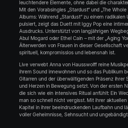
leuchtendere Elemente, ohne dabei die charakteris
Mit den Vorabsingles „Stardust“ und „The Whole W
Albums: Während „Stardust“ zu einem radikalen 
pulsiert, zeigt das Duett mit Iggy Pop eine intime
Ausdrucks. Unterstützt von langjährigen Wegbeg
Abul Mogard oder Ethel Cain – mit der „Aging Y
Älterwerden von Frauen in dieser Gesellschaft v
spirituell, kompromisslos und lebensnah ist. 
Live verwebt Anna von Hausswolff reine Musikpe
ihrem Sound innewohnen und so das Publikum ber
Gitarren und der überwältigenden Präsenz ihrer St
und Herzen in Bewegung setzt. Von der ersten No
die sich wie ein intensives Ritual anfühlt: Ein Wec
man so schnell nicht vergisst. Mit ihrer aktuell
Kapitel in ihrer beeindruckenden Laufbahn und lä
voller Geheimnisse, Sehnsucht und ungebändigte