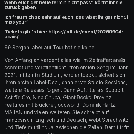
wenn euch der neue termin nicht passt, könnt ihr sie 
zurück geben.
ich freu mich so sehr auf euch, das wisst ihr gar nicht. i 
miss you.“
Tickets gibt´s hier: 
(opens in a new tab)
https://loft.de/event/20260904-
anais/
(opens in a new tab)
99 Sorgen, aber auf Tour hat sie keine!
Von Anfang an vergeht alles wie im Zeitraffer: anaïs 
schreibt und veröffentlicht ihren ersten Song im Jahr 
2021, mitten im Studium, wird entdeckt, sichert sich 
ihren ersten Label-Deal, dann erste Studio-Sessions, 
weitere Releases folgen. Dann Auftritte als Support 
Act für Cro, Nina Chuba, Giant Rooks, Provinz, 
Features mit Bruckner, oddworld, Dominik Hartz, 
MAJAN und vielen weiteren. Sie schreibt auf 
Französisch, Englisch und Deutsch, webt Sprachwitz 
und Tiefe multilingual zwischen die Zeilen. Damit trifft 