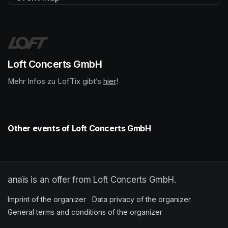
(opens in a new tab)
Loft Concerts GmbH
Mehr Infos zu LofTix gibt’s 
(opens in a new tab)
hier
(opens in a new tab)
!
Other events of Loft Concerts GmbH
anaïs is an offer from Loft Concerts GmbH.
Imprint of the organizer
(opens in a new tab)
Data privacy of the organizer
(opens in 
General terms and conditions of the organizer
(opens in a new ta